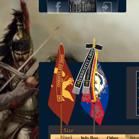
Site
Navi
Info Box
Other
Aktue