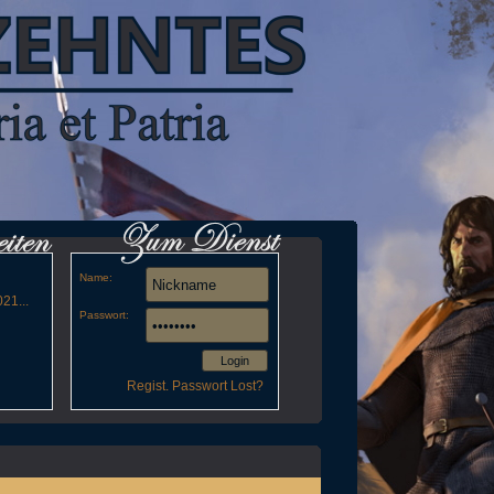
Name:
21...
Passwort:
Login
Regist.
Passwort Lost?