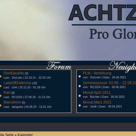
DonEquality
PLM - Verleihung
•
(0)
•
von: DerLoler | Date: 29.06.2021
Last: DerLoler | 22.10.21 - 22:33 Uhr
LadyOfDarkness
Sommerpause: 02.08. - 22.08.20
•
(10)
•
von: RC2224 | Date: 09.06.2021
Last: Unfi | 25.12.20 - 01:29 Uhr
Karl
Monat April 2021
•
(9)
•
von: Buchler | Date: 30.04.2021
Last: RC2224 | 27.09.20 - 11:13 Uhr
Marvshion
Monat März 2021
•
(5)
•
von: Janik | Date: 28.04.2021
Last: dangolon | 04.08.20 - 12:01 Uhr
lle Seite » Kalender