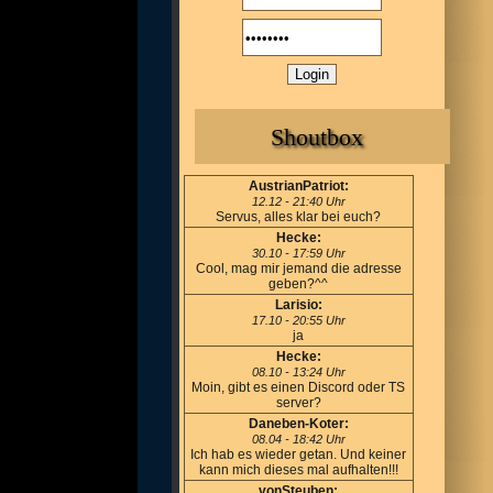
Shoutbox
AustrianPatriot:
12.12 - 21:40 Uhr
Servus, alles klar bei euch?
Hecke:
30.10 - 17:59 Uhr
Cool, mag mir jemand die adresse
geben?^^
Larisio:
17.10 - 20:55 Uhr
ja
Hecke:
08.10 - 13:24 Uhr
Moin, gibt es einen Discord oder TS
server?
Daneben-Koter:
08.04 - 18:42 Uhr
Ich hab es wieder getan. Und keiner
kann mich dieses mal aufhalten!!!
vonSteuben: