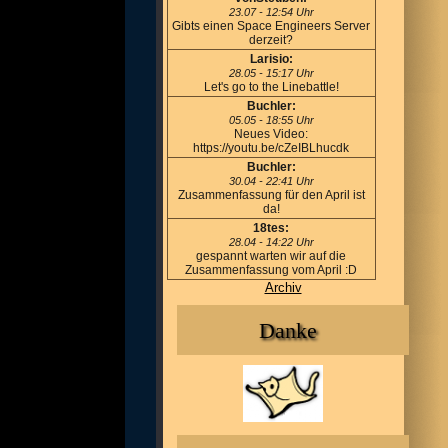
23.07 - 12:54 Uhr
Gibts einen Space Engineers Server
derzeit?
Larisio:
28.05 - 15:17 Uhr
Let's go to the Linebattle!
Buchler:
05.05 - 18:55 Uhr
Neues Video:
https://youtu.be/cZeIBLhucdk
Buchler:
30.04 - 22:41 Uhr
Zusammenfassung für den April ist
da!
18tes:
28.04 - 14:22 Uhr
gespannt warten wir auf die
Zusammenfassung vom April :D
Archiv
Danke