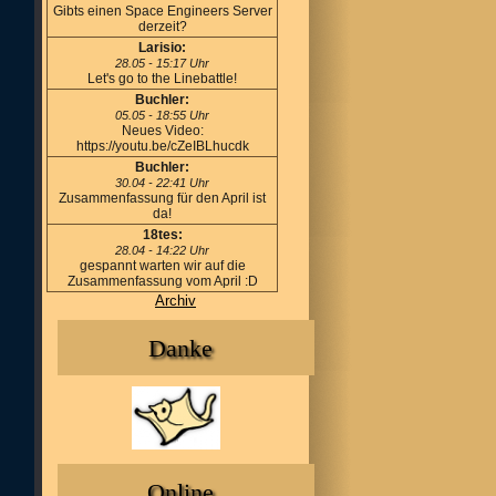
Gibts einen Space Engineers Server
derzeit?
Larisio:
28.05 - 15:17 Uhr
Let's go to the Linebattle!
Buchler:
05.05 - 18:55 Uhr
Neues Video:
https://youtu.be/cZeIBLhucdk
Buchler:
30.04 - 22:41 Uhr
Zusammenfassung für den April ist
da!
18tes:
28.04 - 14:22 Uhr
gespannt warten wir auf die
Zusammenfassung vom April :D
Archiv
Danke
Online