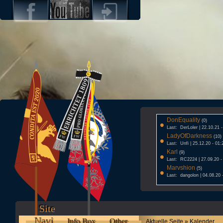
DonEquality
•
(0)
Last: DerLoler | 22.10.21 
LadyOfDarkness
•
(10)
Last: Unfi | 25.12.20 - 01:
Karl
•
(9)
Last: RC2224 | 27.09.20 -
Marvshion
•
(5)
Last: dangolon | 04.08.20 
Site
Navi
Info Box
Other
Aktuelle Seite » Kalender