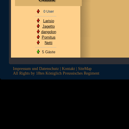
0 User
Larisio
Jagetto
dangolon
Pomitus
Netti
5 Gäste
Impressum und Datenschutz
|
Kontakt
|
SiteMap
All Rights by 18tes Königlich Preussisches Regiment