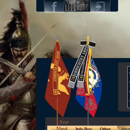
Site
Navi
Info Box
Other
Aktue