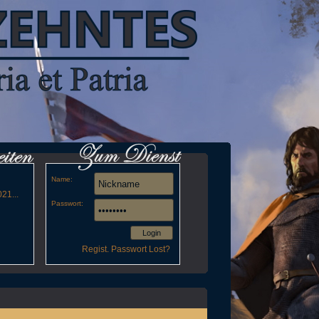
Name:
21...
Passwort:
Login
Regist.
Passwort Lost?