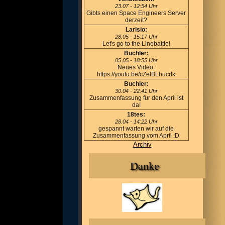
23.07 - 12:54 Uhr
Gibts einen Space Engineers Server
derzeit?
Larisio:
28.05 - 15:17 Uhr
Let's go to the Linebattle!
Buchler:
05.05 - 18:55 Uhr
Neues Video:
https://youtu.be/cZeIBLhucdk
Buchler:
30.04 - 22:41 Uhr
Zusammenfassung für den April ist
da!
18tes:
28.04 - 14:22 Uhr
gespannt warten wir auf die
Zusammenfassung vom April :D
Archiv
Danke