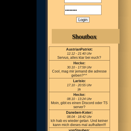
Shoutbox
AustrianPatriot:
12.12 - 21:40 Uhr
Servus, alles klar bei euch?
Hecke:
30.10 - 17:59 Uhr
Cool, mag mir jemand die adresse
geben?^^
Larisio:
17.10 - 20:55 Uhr
ja
Hecke:
08.10 - 13:24 Uhr
Moin, gibt es einen Discord oder TS
server?
Daneben-Koter:
08.04 - 18:42 Uhr
Ich hab es wieder getan. Und keiner
kann mich dieses mal aufhalten!!!
vonSteuben: