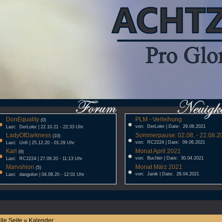
DonEquality
PLM - Verleihung
•
(0)
•
von: DerLoler | Date: 29.06.2021
Last: DerLoler | 22.10.21 - 22:33 Uhr
LadyOfDarkness
Sommerpause: 02.08. - 22.08.20
•
(10)
•
von: RC2224 | Date: 09.06.2021
Last: Unfi | 25.12.20 - 01:29 Uhr
Karl
Monat April 2021
•
(9)
•
von: Buchler | Date: 30.04.2021
Last: RC2224 | 27.09.20 - 11:13 Uhr
Marvshion
Monat März 2021
•
(5)
•
von: Janik | Date: 28.04.2021
Last: dangolon | 04.08.20 - 12:01 Uhr
lle Seite » Kalender