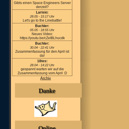
Gibts einen Space Engineers Server
derzeit?
Larisio:
28.05 - 15:17 Uhr
Let's go to the Linebattle!
Buchler:
05.05 - 18:55 Uhr
Neues Video:
https://youtu.be/cZeIBLhucdk
Buchler:
30.04 - 22:41 Uhr
Zusammenfassung für den April ist
da!
18tes:
28.04 - 14:22 Uhr
gespannt warten wir auf die
Zusammenfassung vom April :D
Archiv
Danke
Online