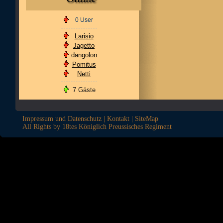
0 User
Larisio
Jagetto
dangolon
Pomitus
Netti
7 Gäste
Impressum und Datenschutz
|
Kontakt
|
SiteMap
All Rights by 18tes Königlich Preussisches Regiment