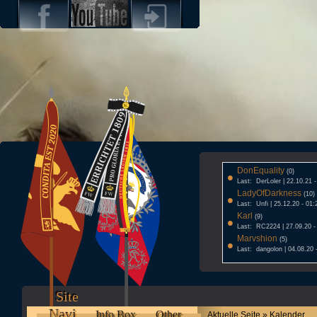
DonEquality
•
(0)
Last: DerLoler | 22.10.21 
LadyOfDarkness
•
(10)
Last: Unfi | 25.12.20 - 01:
Karl
•
(9)
Last: RC2224 | 27.09.20 -
Marvshion
•
(5)
Last: dangolon | 04.08.20 
Site
Navi
Info Box
Other
Aktuelle Seite » Kalender