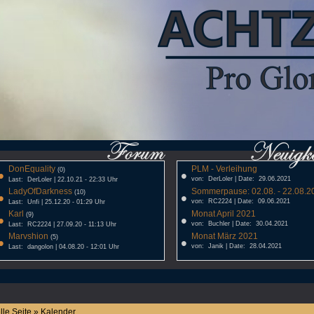
DonEquality
PLM - Verleihung
•
(0)
•
von: DerLoler | Date: 29.06.2021
Last: DerLoler | 22.10.21 - 22:33 Uhr
LadyOfDarkness
Sommerpause: 02.08. - 22.08.20
•
(10)
•
von: RC2224 | Date: 09.06.2021
Last: Unfi | 25.12.20 - 01:29 Uhr
Karl
Monat April 2021
•
(9)
•
von: Buchler | Date: 30.04.2021
Last: RC2224 | 27.09.20 - 11:13 Uhr
Marvshion
Monat März 2021
•
(5)
•
von: Janik | Date: 28.04.2021
Last: dangolon | 04.08.20 - 12:01 Uhr
lle Seite » Kalender