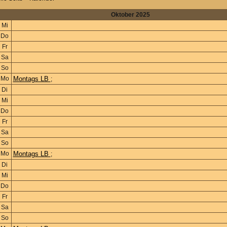
Oktober 2025
Mi
Do
Fr
Sa
So
Mo
Montags LB
;
Di
Mi
Do
Fr
Sa
So
Mo
Montags LB
;
Di
Mi
Do
Fr
Sa
So