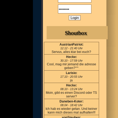
Shoutbox
AustrianPatriot:
12.12 - 21:40 Uhr
Servus, alles klar bei euch?
Hecke:
30.10 - 17:59 Uhr
Cool, mag mir jemand die adresse
geben?^^
Larisio:
17.10 - 20:55 Uhr
ja
Hecke:
08.10 - 13:24 Uhr
Moin, gibt es einen Discord oder TS
server?
Daneben-Koter:
08.04 - 18:42 Uhr
Ich hab es wieder getan. Und keiner
kann mich dieses mal aufhalten!!!
vonSteuben: