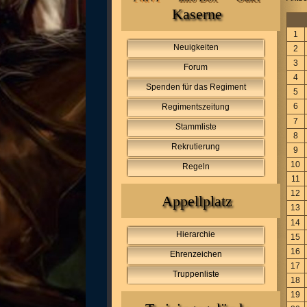
Kaserne
1
Neuigkeiten
2
3
Forum
4
Spenden für das Regiment
5
6
Regimentszeitung
7
Stammliste
8
Rekrutierung
9
10
Regeln
11
12
Appellplatz
13
14
Hierarchie
15
16
Ehrenzeichen
17
Truppenliste
18
19