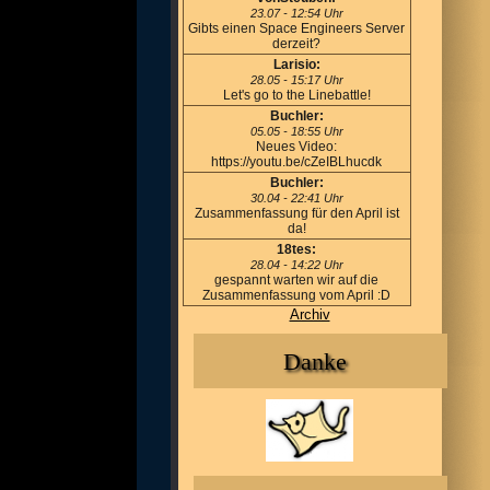
23.07 - 12:54 Uhr
Gibts einen Space Engineers Server
derzeit?
Larisio:
28.05 - 15:17 Uhr
Let's go to the Linebattle!
Buchler:
05.05 - 18:55 Uhr
Neues Video:
https://youtu.be/cZeIBLhucdk
Buchler:
30.04 - 22:41 Uhr
Zusammenfassung für den April ist
da!
18tes:
28.04 - 14:22 Uhr
gespannt warten wir auf die
Zusammenfassung vom April :D
Archiv
Danke