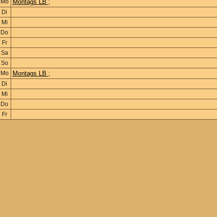
Mo
Montags LB
;
Di
Mi
Do
Fr
Sa
So
Mo
Montags LB
;
Di
Mi
Do
Fr