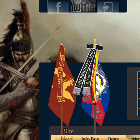
Site
Navi
Info Box
Other
Aktue