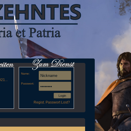
Name:
21...
Passwort:
Login
Regist.
Passwort Lost?