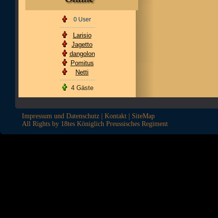
0 User
Larisio
Jagetto
dangolon
Pomitus
Netti
4 Gäste
Impressum und Datenschutz
|
Kontakt
|
SiteMap
All Rights by 18tes Königlich Preussisches Regiment