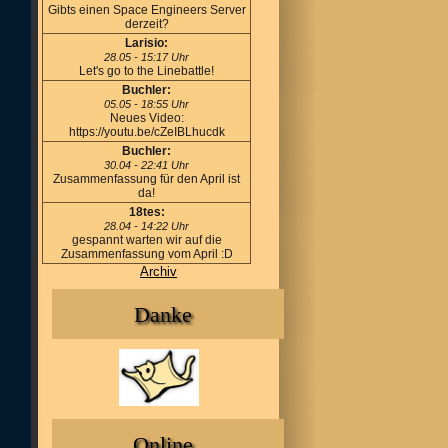
Gibts einen Space Engineers Server
derzeit?
Larisio:
28.05 - 15:17 Uhr
Let's go to the Linebattle!
Buchler:
05.05 - 18:55 Uhr
Neues Video:
https://youtu.be/cZeIBLhucdk
Buchler:
30.04 - 22:41 Uhr
Zusammenfassung für den April ist
da!
18tes:
28.04 - 14:22 Uhr
gespannt warten wir auf die
Zusammenfassung vom April :D
Archiv
Danke
Online