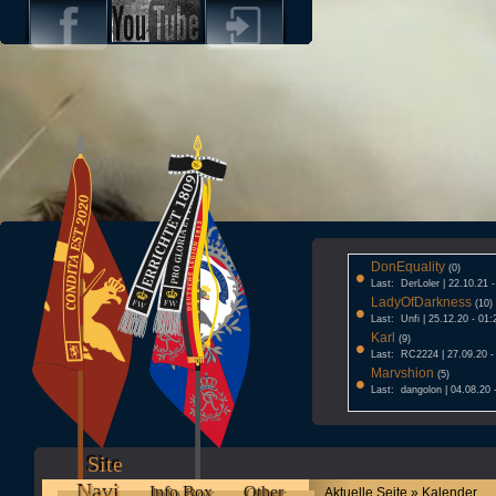
DonEquality
•
(0)
Last: DerLoler | 22.10.21 
LadyOfDarkness
•
(10)
Last: Unfi | 25.12.20 - 01:
Karl
•
(9)
Last: RC2224 | 27.09.20 -
Marvshion
•
(5)
Last: dangolon | 04.08.20 
Site
Navi
Info Box
Other
Aktuelle Seite » Kalender