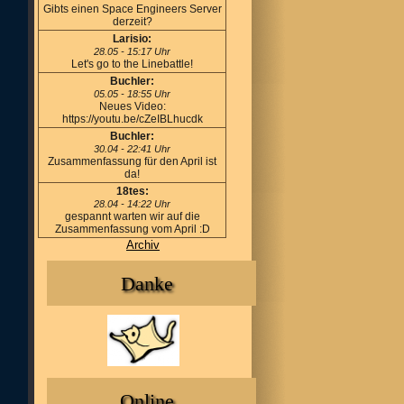
Gibts einen Space Engineers Server
derzeit?
Larisio:
28.05 - 15:17 Uhr
Let's go to the Linebattle!
Buchler:
05.05 - 18:55 Uhr
Neues Video:
https://youtu.be/cZeIBLhucdk
Buchler:
30.04 - 22:41 Uhr
Zusammenfassung für den April ist
da!
18tes:
28.04 - 14:22 Uhr
gespannt warten wir auf die
Zusammenfassung vom April :D
Archiv
Danke
Online