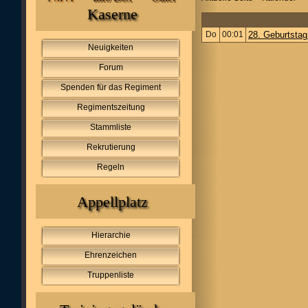
Kaserne
Do
00:01
28. Geburtsta
Neuigkeiten
Forum
Spenden für das Regiment
Regimentszeitung
Stammliste
Rekrutierung
Regeln
Appellplatz
Hierarchie
Ehrenzeichen
Truppenliste