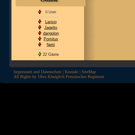
0 User
Larisio
Jagetto
dangolon
Pomitus
Netti
22 Gäste
Impressum und Datenschutz
|
Kontakt
|
SiteMap
All Rights by 18tes Königlich Preussisches Regiment