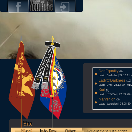
DonEquality
•
(0)
Last: DerLoler | 22.10.21 
LadyOfDarkness
•
(10)
Last: Unfi | 25.12.20 - 01:
Karl
•
(9)
Last: RC2224 | 27.09.20 -
Marvshion
•
(5)
Last: dangolon | 04.08.20 
Site
Navi
Info Box
Other
Aktuelle Seite » Kalender