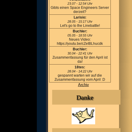
23.07 - 12:54 Uhr
Gibts einen Space Engineers Server
derzeit?
Larisio:
28.05 - 15:17 Uhr
Let's go to the Linebattle!
Buchler:
05.05 - 18:55 Uhr
Neues Video:
https://youtu.be/cZeIBLhucdk
Buchler:
30.04 - 22:41 Uhr
Zusammenfassung für den April ist
da!
18tes:
28.04 - 14:22 Uhr
gespannt warten wir auf die
Zusammenfassung vom April :D
Archiv
Danke