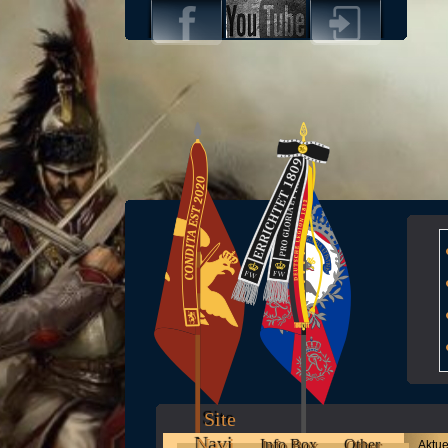
Site
Navi
Info Box
Other
Aktue