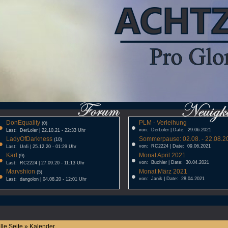
DonEquality
PLM - Verleihung
•
(0)
•
von: DerLoler | Date: 29.06.2021
Last: DerLoler | 22.10.21 - 22:33 Uhr
LadyOfDarkness
Sommerpause: 02.08. - 22.08.20
•
(10)
•
von: RC2224 | Date: 09.06.2021
Last: Unfi | 25.12.20 - 01:29 Uhr
Karl
Monat April 2021
•
(9)
•
von: Buchler | Date: 30.04.2021
Last: RC2224 | 27.09.20 - 11:13 Uhr
Marvshion
Monat März 2021
•
(5)
•
von: Janik | Date: 28.04.2021
Last: dangolon | 04.08.20 - 12:01 Uhr
lle Seite » Kalender