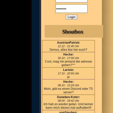
Shoutbox
AustrianPatriot:
12.12 - 21:40 Uhr
Servus, alles klar bei euch?
Hecke:
30.10 - 17:59 Uhr
Cool, mag mir jemand die adresse
geben?^^
Larisio:
17.10 - 20:55 Uhr
ja
Hecke:
08.10 - 13:24 Uhr
Moin, gibt es einen Discord oder TS
server?
Daneben-Koter:
08.04 - 18:42 Uhr
Ich hab es wieder getan. Und keiner
kann mich dieses mal aufhalten!!!
vonSteuben: