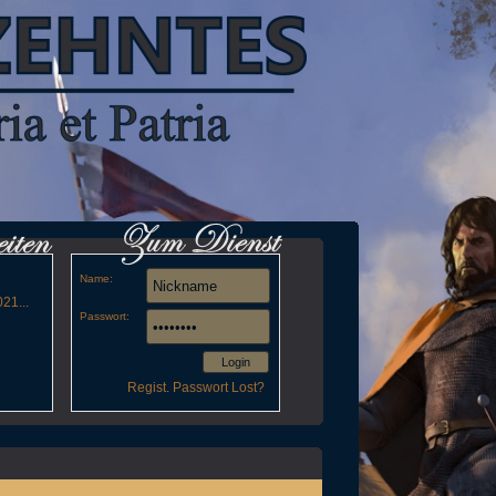
Name:
21...
Passwort:
Login
Regist.
Passwort Lost?