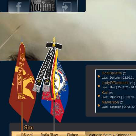
DonEquality
•
(0)
Last: DerLoler | 22.10.21 
LadyOfDarkness
•
(10)
Last: Unfi | 25.12.20 - 01:
Karl
•
(9)
Last: RC2224 | 27.09.20 -
Marvshion
•
(5)
Last: dangolon | 04.08.20 
Site
Navi
Info Box
Other
Aktuelle Seite » Kalender