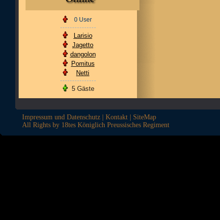
0 User
Larisio
Jagetto
dangolon
Pomitus
Netti
5 Gäste
Impressum und Datenschutz
|
Kontakt
|
SiteMap
All Rights by 18tes Königlich Preussisches Regiment