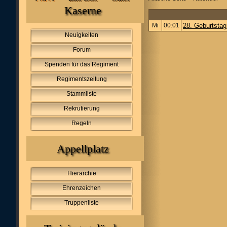
Kaserne
Mi
00:01
28. Geburtsta
Neuigkeiten
Forum
Spenden für das Regiment
Regimentszeitung
Stammliste
Rekrutierung
Regeln
Appellplatz
Hierarchie
Ehrenzeichen
Truppenliste