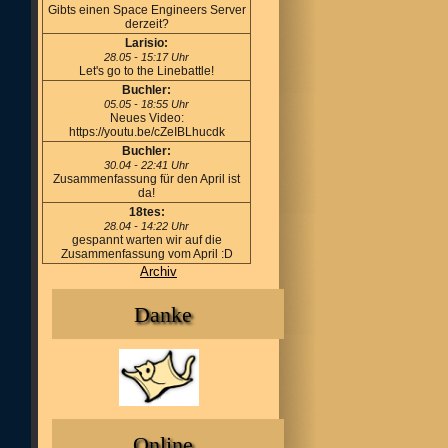
Gibts einen Space Engineers Server
derzeit?
Larisio:
28.05 - 15:17 Uhr
Let's go to the Linebattle!
Buchler:
05.05 - 18:55 Uhr
Neues Video:
https://youtu.be/cZeIBLhucdk
Buchler:
30.04 - 22:41 Uhr
Zusammenfassung für den April ist
da!
18tes:
28.04 - 14:22 Uhr
gespannt warten wir auf die
Zusammenfassung vom April :D
Archiv
Danke
Online