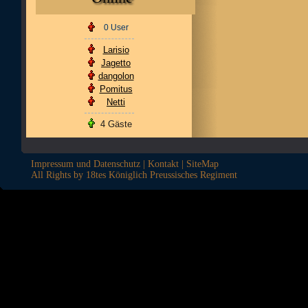
0 User
Larisio
Jagetto
dangolon
Pomitus
Netti
4 Gäste
Impressum und Datenschutz
|
Kontakt
|
SiteMap
All Rights by 18tes Königlich Preussisches Regiment