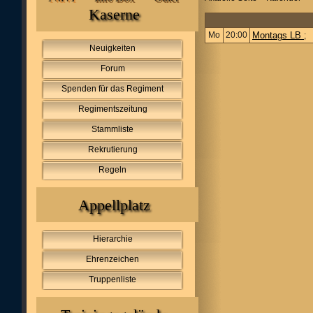
Kaserne
Mo
20:00
Montags LB
;
Neuigkeiten
Forum
Spenden für das Regiment
Regimentszeitung
Stammliste
Rekrutierung
Regeln
Appellplatz
Hierarchie
Ehrenzeichen
Truppenliste