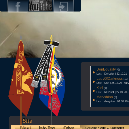
DonEquality
•
(0)
Last: DerLoler | 22.10.21 
LadyOfDarkness
•
(10)
Last: Unfi | 25.12.20 - 01:
Karl
•
(9)
Last: RC2224 | 27.09.20 -
Marvshion
•
(5)
Last: dangolon | 04.08.20 
Site
Navi
Info Box
Other
Aktuelle Seite » Kalender