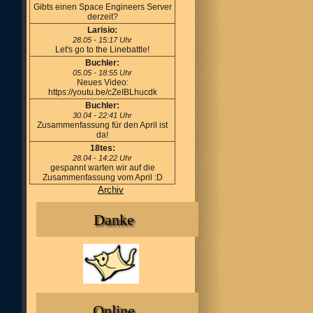
Gibts einen Space Engineers Server
derzeit?
Larisio:
28.05 - 15:17 Uhr
Let's go to the Linebattle!
Buchler:
05.05 - 18:55 Uhr
Neues Video:
https://youtu.be/cZeIBLhucdk
Buchler:
30.04 - 22:41 Uhr
Zusammenfassung für den April ist
da!
18tes:
28.04 - 14:22 Uhr
gespannt warten wir auf die
Zusammenfassung vom April :D
Archiv
Danke
Online