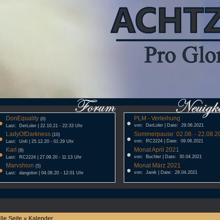
DonEquality
PLM - Verleihung
•
(0)
•
von: DerLoler | Date: 29.06.2021
Last: DerLoler | 22.10.21 - 22:33 Uhr
LadyOfDarkness
Sommerpause: 02.08. - 22.08.20
•
(10)
•
von: RC2224 | Date: 09.06.2021
Last: Unfi | 25.12.20 - 01:29 Uhr
Karl
Monat April 2021
•
(9)
•
von: Buchler | Date: 30.04.2021
Last: RC2224 | 27.09.20 - 11:13 Uhr
Marvshion
Monat März 2021
•
(5)
•
von: Janik | Date: 28.04.2021
Last: dangolon | 04.08.20 - 12:01 Uhr
lle Seite » Kalender