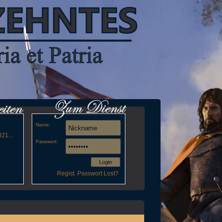
Name:
21...
Passwort:
Login
Regist.
Passwort Lost?