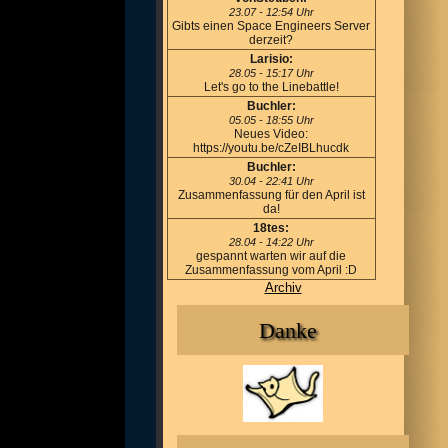
23.07 - 12:54 Uhr
Gibts einen Space Engineers Server
derzeit?
Larisio:
28.05 - 15:17 Uhr
Let's go to the Linebattle!
Buchler:
05.05 - 18:55 Uhr
Neues Video:
https://youtu.be/cZeIBLhucdk
Buchler:
30.04 - 22:41 Uhr
Zusammenfassung für den April ist
da!
18tes:
28.04 - 14:22 Uhr
gespannt warten wir auf die
Zusammenfassung vom April :D
Archiv
Danke