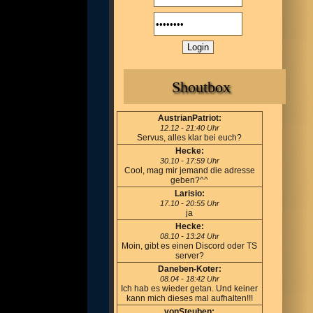
Shoutbox
AustrianPatriot:
12.12 - 21:40 Uhr
Servus, alles klar bei euch?
Hecke:
30.10 - 17:59 Uhr
Cool, mag mir jemand die adresse
geben?^^
Larisio:
17.10 - 20:55 Uhr
ja
Hecke:
08.10 - 13:24 Uhr
Moin, gibt es einen Discord oder TS
server?
Daneben-Koter:
08.04 - 18:42 Uhr
Ich hab es wieder getan. Und keiner
kann mich dieses mal aufhalten!!!
vonSteuben: