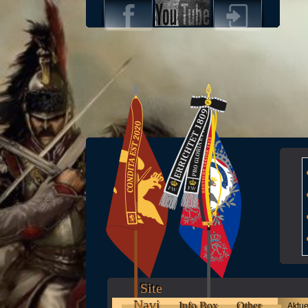
Site
Navi
Info Box
Other
Aktue