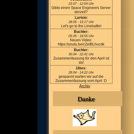
23.07 - 12:54 Uhr
Gibts einen Space Engineers Server
derzeit?
Larisio:
28.05 - 15:17 Uhr
Let's go to the Linebattle!
Buchler:
05.05 - 18:55 Uhr
Neues Video:
https://youtu.be/cZeIBLhucdk
Buchler:
30.04 - 22:41 Uhr
Zusammenfassung für den April ist
da!
18tes:
28.04 - 14:22 Uhr
gespannt warten wir auf die
Zusammenfassung vom April :D
Archiv
Danke