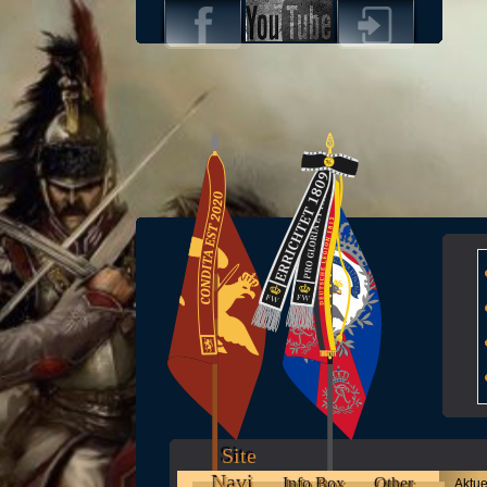
Site
Navi
Info Box
Other
Aktue