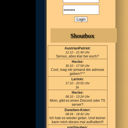
Shoutbox
AustrianPatriot:
12.12 - 21:40 Uhr
Servus, alles klar bei euch?
Hecke:
30.10 - 17:59 Uhr
Cool, mag mir jemand die adresse
geben?^^
Larisio:
17.10 - 20:55 Uhr
ja
Hecke:
08.10 - 13:24 Uhr
Moin, gibt es einen Discord oder TS
server?
Daneben-Koter:
08.04 - 18:42 Uhr
Ich hab es wieder getan. Und keiner
kann mich dieses mal aufhalten!!!
vonSteuben: