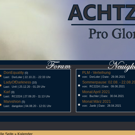
DonEquality
PLM - Verleihung
•
(0)
•
von: DerLoler | Date: 29.06.2021
Last: DerLoler | 22.10.21 - 22:33 Uhr
LadyOfDarkness
Sommerpause: 02.08. - 22.08.20
•
(10)
•
von: RC2224 | Date: 09.06.2021
Last: Unfi | 25.12.20 - 01:29 Uhr
Karl
Monat April 2021
•
(9)
•
von: Buchler | Date: 30.04.2021
Last: RC2224 | 27.09.20 - 11:13 Uhr
Marvshion
Monat März 2021
•
(5)
•
von: Janik | Date: 28.04.2021
Last: dangolon | 04.08.20 - 12:01 Uhr
lle Seite » Kalender