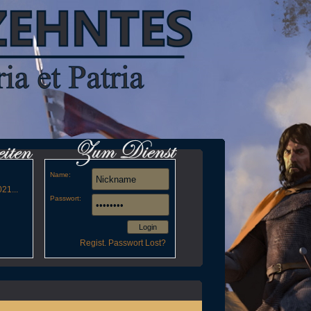
Name:
21...
Passwort:
Login
Regist.
Passwort Lost?