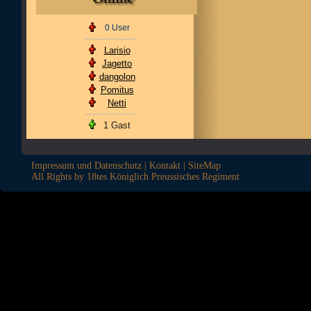
0 User
Larisio
Jagetto
dangolon
Pomitus
Netti
1 Gast
Impressum und Datenschutz
|
Kontakt
|
SiteMap
All Rights by 18tes Königlich Preussisches Regiment