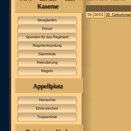
Kaserne
So
00:01
30. Geburtsta
Neuigkeiten
Forum
Spenden für das Regiment
Regimentszeitung
Stammliste
Rekrutierung
Regeln
Appellplatz
Hierarchie
Ehrenzeichen
Truppenliste