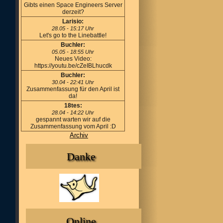
Gibts einen Space Engineers Server
derzeit?
Larisio:
28.05 - 15:17 Uhr
Let's go to the Linebattle!
Buchler:
05.05 - 18:55 Uhr
Neues Video:
https://youtu.be/cZeIBLhucdk
Buchler:
30.04 - 22:41 Uhr
Zusammenfassung für den April ist
da!
18tes:
28.04 - 14:22 Uhr
gespannt warten wir auf die
Zusammenfassung vom April :D
Archiv
Danke
Online