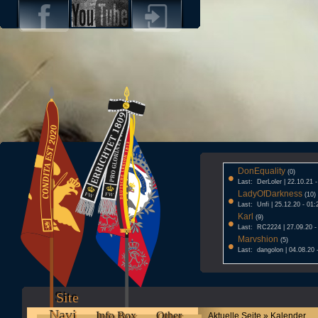
DonEquality
•
(0)
Last: DerLoler | 22.10.21 
LadyOfDarkness
•
(10)
Last: Unfi | 25.12.20 - 01:
Karl
•
(9)
Last: RC2224 | 27.09.20 -
Marvshion
•
(5)
Last: dangolon | 04.08.20 
Site
Navi
Info Box
Other
Aktuelle Seite » Kalender