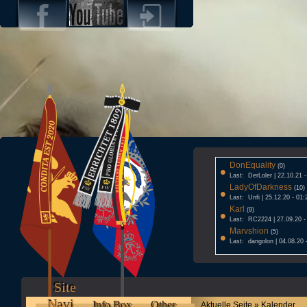
DonEquality
•
(0)
Last: DerLoler | 22.10.21 
LadyOfDarkness
•
(10)
Last: Unfi | 25.12.20 - 01:
Karl
•
(9)
Last: RC2224 | 27.09.20 -
Marvshion
•
(5)
Last: dangolon | 04.08.20 
Site
Navi
Info Box
Other
Aktuelle Seite » Kalender