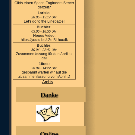
Gibts einen Space Engineers Server
derzeit?
Larisio:
28.05 - 15:17 Uhr
Let's go to the Linebattle!
Buchler:
05.05 - 18:55 Uhr
Neues Video:
https://youtu.be/cZeIBLhucdk
Buchler:
30.04 - 22:41 Uhr
Zusammenfassung für den April ist
da!
18tes:
28.04 - 14:22 Uhr
gespannt warten wir auf die
Zusammenfassung vom April :D
Archiv
Danke
Online