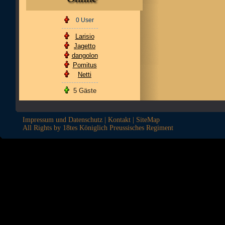
0 User
Larisio
Jagetto
dangolon
Pomitus
Netti
5 Gäste
Impressum und Datenschutz
|
Kontakt
|
SiteMap
All Rights by 18tes Königlich Preussisches Regiment