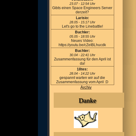
23.07 - 12:54 Uhr
Gibts einen Space Engineers Server
derzeit?
Larisio:
28.05 - 15:17 Uhr
Let's go to the Linebattle!
Buchler:
05.05 - 18:55 Uhr
Neues Video:
https://youtu.be/cZeIBLhucdk
Buchler:
30.04 - 22:41 Uhr
Zusammenfassung für den April ist
da!
18tes:
28.04 - 14:22 Uhr
gespannt warten wir auf die
Zusammenfassung vom April :D
Archiv
Danke