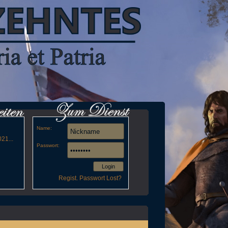
Name:
21...
Passwort:
Login
Regist.
Passwort Lost?