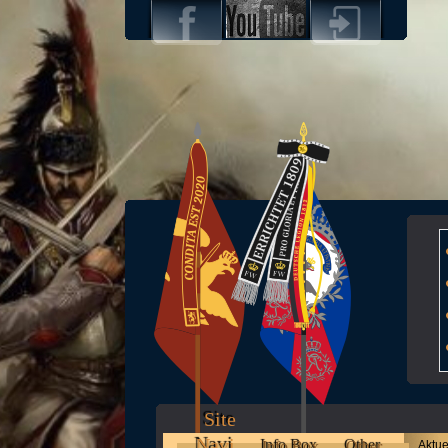
Site
Navi
Info Box
Other
Aktue