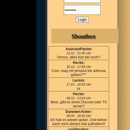
Shoutbox
AustrianPatriot:
12.12 - 21:40 Uhr
Servus, alles klar bei euch?
Hecke:
30.10 - 17:59 Uhr
Cool, mag mir jemand die adresse
geben?^^
Larisio:
17.10 - 20:55 Uhr
ja
Hecke:
08.10 - 13:24 Uhr
Moin, gibt es einen Discord oder TS
server?
Daneben-Koter:
08.04 - 18:42 Uhr
Ich hab es wieder getan. Und keiner
kann mich dieses mal aufhalten!!!
vonSteuben: