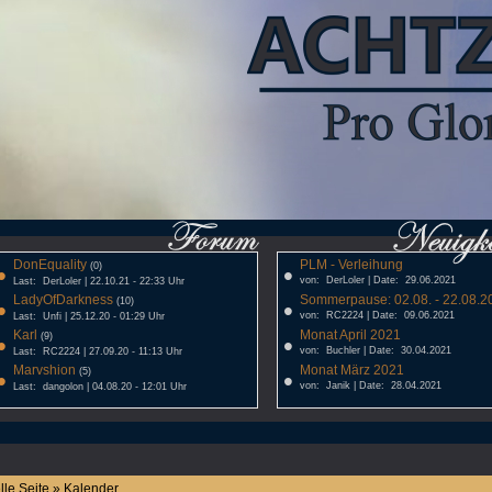
DonEquality
PLM - Verleihung
•
(0)
•
von: DerLoler | Date: 29.06.2021
Last: DerLoler | 22.10.21 - 22:33 Uhr
LadyOfDarkness
Sommerpause: 02.08. - 22.08.20
•
(10)
•
von: RC2224 | Date: 09.06.2021
Last: Unfi | 25.12.20 - 01:29 Uhr
Karl
Monat April 2021
•
(9)
•
von: Buchler | Date: 30.04.2021
Last: RC2224 | 27.09.20 - 11:13 Uhr
Marvshion
Monat März 2021
•
(5)
•
von: Janik | Date: 28.04.2021
Last: dangolon | 04.08.20 - 12:01 Uhr
lle Seite » Kalender