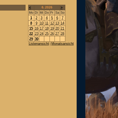
<
6. 2026
>
Mo
Di
Mi
Do
Fr
Sa
So
1
2
3
4
5
6
7
8
9
10
11
12
13
14
15
16
17
18
19
20
21
22
23
24
25
26
27
28
29
30
Listenansicht
Monatsansicht
|