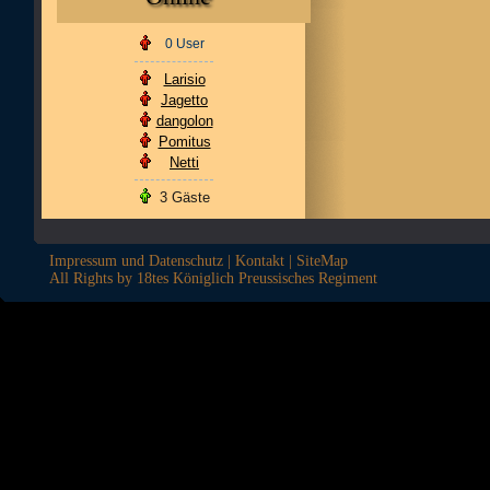
0 User
Larisio
Jagetto
dangolon
Pomitus
Netti
3 Gäste
Impressum und Datenschutz
|
Kontakt
|
SiteMap
All Rights by 18tes Königlich Preussisches Regiment