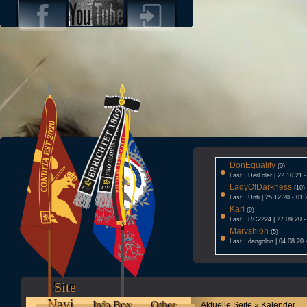
DonEquality
•
(0)
Last: DerLoler | 22.10.21 
LadyOfDarkness
•
(10)
Last: Unfi | 25.12.20 - 01:
Karl
•
(9)
Last: RC2224 | 27.09.20 -
Marvshion
•
(5)
Last: dangolon | 04.08.20 
Site
Navi
Info Box
Other
Aktuelle Seite » Kalender