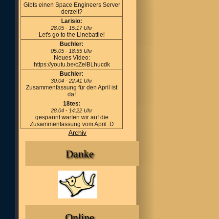
Gibts einen Space Engineers Server
derzeit?
Larisio:
28.05 - 15:17 Uhr
Let's go to the Linebattle!
Buchler:
05.05 - 18:55 Uhr
Neues Video:
https://youtu.be/cZeIBLhucdk
Buchler:
30.04 - 22:41 Uhr
Zusammenfassung für den April ist
da!
18tes:
28.04 - 14:22 Uhr
gespannt warten wir auf die
Zusammenfassung vom April :D
Archiv
Danke
Online