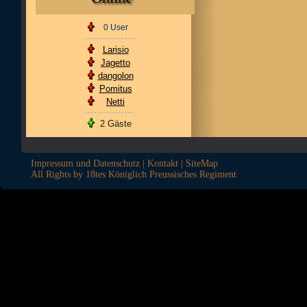
0 User
Larisio
Jagetto
dangolon
Pomitus
Netti
2 Gäste
Impressum und Datenschutz
|
Kontakt
|
SiteMap
All Rights by 18tes Königlich Preussisches Regiment