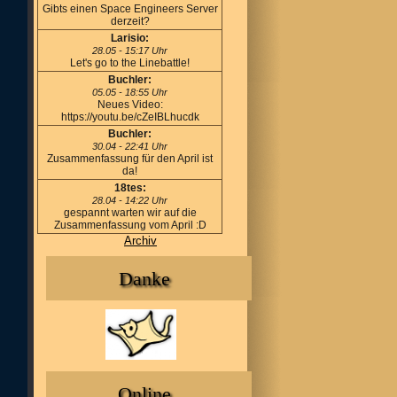
Gibts einen Space Engineers Server
derzeit?
Larisio:
28.05 - 15:17 Uhr
Let's go to the Linebattle!
Buchler:
05.05 - 18:55 Uhr
Neues Video:
https://youtu.be/cZeIBLhucdk
Buchler:
30.04 - 22:41 Uhr
Zusammenfassung für den April ist
da!
18tes:
28.04 - 14:22 Uhr
gespannt warten wir auf die
Zusammenfassung vom April :D
Archiv
Danke
Online