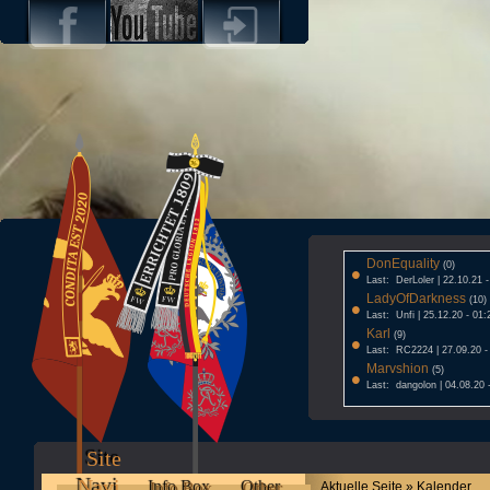
DonEquality
•
(0)
Last: DerLoler | 22.10.21 
LadyOfDarkness
•
(10)
Last: Unfi | 25.12.20 - 01:
Karl
•
(9)
Last: RC2224 | 27.09.20 -
Marvshion
•
(5)
Last: dangolon | 04.08.20 
Site
Navi
Info Box
Other
Aktuelle Seite » Kalender