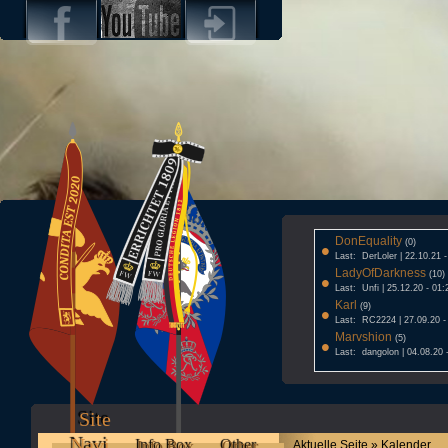
DonEquality
•
(0)
Last: DerLoler | 22.10.21 
LadyOfDarkness
•
(10)
Last: Unfi | 25.12.20 - 01:
Karl
•
(9)
Last: RC2224 | 27.09.20 -
Marvshion
•
(5)
Last: dangolon | 04.08.20 
Site
Navi
Info Box
Other
Aktuelle Seite » Kalender