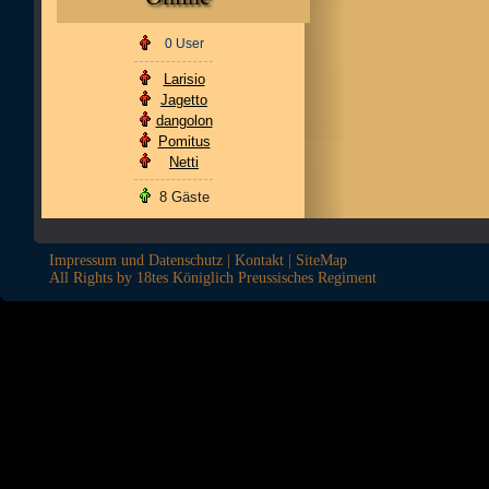
0 User
Larisio
Jagetto
dangolon
Pomitus
Netti
8 Gäste
Impressum und Datenschutz
|
Kontakt
|
SiteMap
All Rights by 18tes Königlich Preussisches Regiment