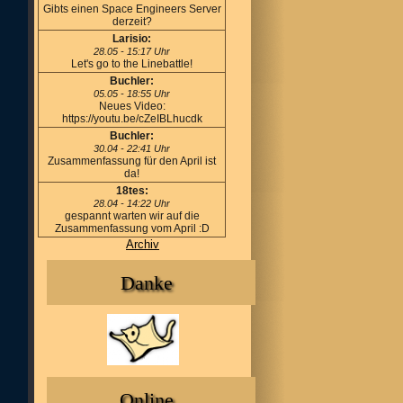
Gibts einen Space Engineers Server
derzeit?
Larisio:
28.05 - 15:17 Uhr
Let's go to the Linebattle!
Buchler:
05.05 - 18:55 Uhr
Neues Video:
https://youtu.be/cZeIBLhucdk
Buchler:
30.04 - 22:41 Uhr
Zusammenfassung für den April ist
da!
18tes:
28.04 - 14:22 Uhr
gespannt warten wir auf die
Zusammenfassung vom April :D
Archiv
Danke
Online