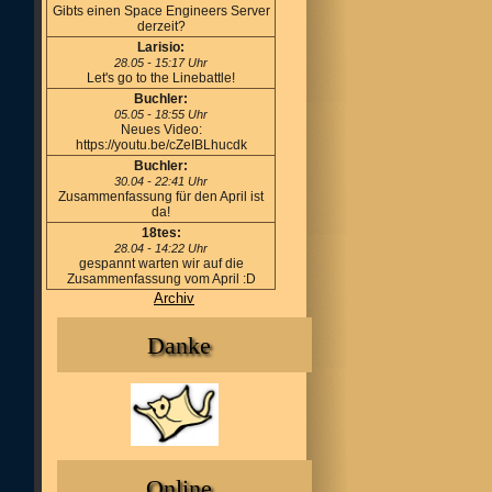
Gibts einen Space Engineers Server
derzeit?
Larisio:
28.05 - 15:17 Uhr
Let's go to the Linebattle!
Buchler:
05.05 - 18:55 Uhr
Neues Video:
https://youtu.be/cZeIBLhucdk
Buchler:
30.04 - 22:41 Uhr
Zusammenfassung für den April ist
da!
18tes:
28.04 - 14:22 Uhr
gespannt warten wir auf die
Zusammenfassung vom April :D
Archiv
Danke
Online