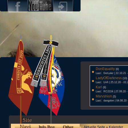
DonEquality
•
(0)
Last: DerLoler | 22.10.21 
LadyOfDarkness
•
(10)
Last: Unfi | 25.12.20 - 01:
Karl
•
(9)
Last: RC2224 | 27.09.20 -
Marvshion
•
(5)
Last: dangolon | 04.08.20 
Site
Navi
Info Box
Other
Aktuelle Seite » Kalender