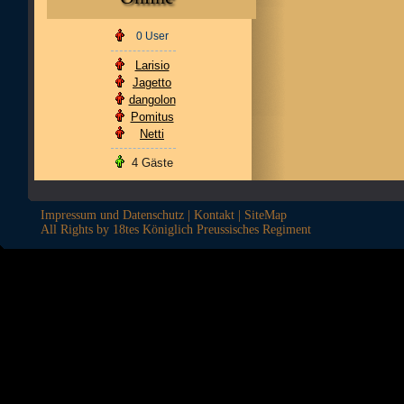
0 User
Larisio
Jagetto
dangolon
Pomitus
Netti
4 Gäste
Impressum und Datenschutz
|
Kontakt
|
SiteMap
All Rights by 18tes Königlich Preussisches Regiment