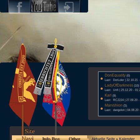
DonEquality
•
(0)
Last: DerLoler | 22.10.21 
LadyOfDarkness
•
(10)
Last: Unfi | 25.12.20 - 01:
Karl
•
(9)
Last: RC2224 | 27.09.20 -
Marvshion
•
(5)
Last: dangolon | 04.08.20 
Site
Navi
Info Box
Other
Aktuelle Seite » Kalender