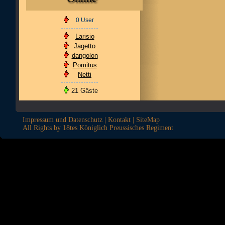
0 User
Larisio
Jagetto
dangolon
Pomitus
Netti
21 Gäste
Impressum und Datenschutz
|
Kontakt
|
SiteMap
All Rights by 18tes Königlich Preussisches Regiment