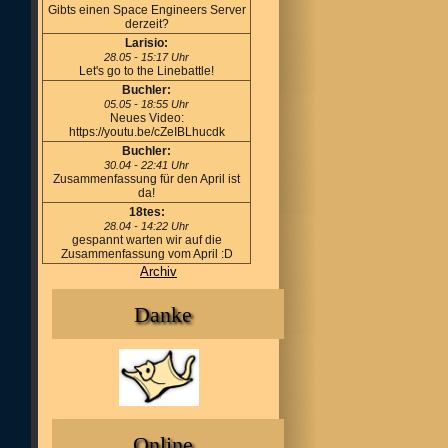
Gibts einen Space Engineers Server
derzeit?
Larisio:
28.05 - 15:17 Uhr
Let's go to the Linebattle!
Buchler:
05.05 - 18:55 Uhr
Neues Video:
https://youtu.be/cZeIBLhucdk
Buchler:
30.04 - 22:41 Uhr
Zusammenfassung für den April ist
da!
18tes:
28.04 - 14:22 Uhr
gespannt warten wir auf die
Zusammenfassung vom April :D
Archiv
Danke
Online