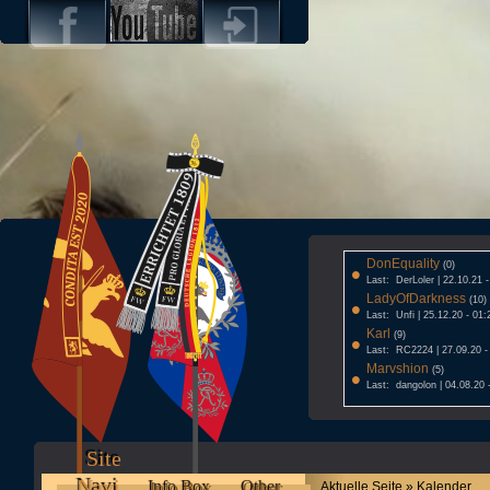
DonEquality
•
(0)
Last: DerLoler | 22.10.21 
LadyOfDarkness
•
(10)
Last: Unfi | 25.12.20 - 01:
Karl
•
(9)
Last: RC2224 | 27.09.20 -
Marvshion
•
(5)
Last: dangolon | 04.08.20 
Site
Navi
Info Box
Other
Aktuelle Seite » Kalender