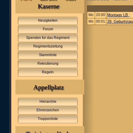
Kaserne
Mo
20:00
Montags LB
;
Neuigkeiten
Mo
00:01
29. Geburtsta
Forum
Spenden für das Regiment
Regimentszeitung
Stammliste
Rekrutierung
Regeln
Appellplatz
Hierarchie
Ehrenzeichen
Truppenliste