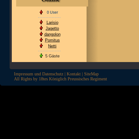
0 User
Larisio
Jagetto
dangolon
Pomitus
Netti
5 Gäste
Impressum und Datenschutz
|
Kontakt
|
SiteMap
All Rights by 18tes Königlich Preussisches Regiment