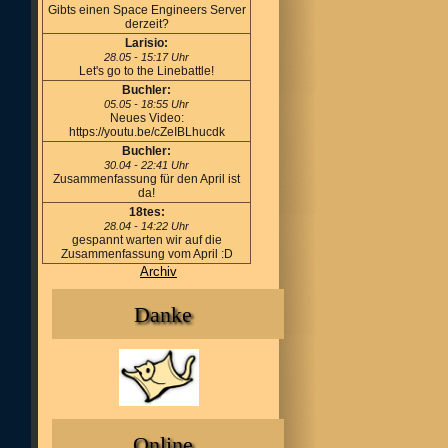
Gibts einen Space Engineers Server
derzeit?
Larisio:
28.05 - 15:17 Uhr
Let's go to the Linebattle!
Buchler:
05.05 - 18:55 Uhr
Neues Video:
https://youtu.be/cZeIBLhucdk
Buchler:
30.04 - 22:41 Uhr
Zusammenfassung für den April ist
da!
18tes:
28.04 - 14:22 Uhr
gespannt warten wir auf die
Zusammenfassung vom April :D
Archiv
Danke
Online