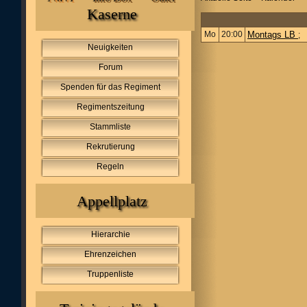
Kaserne
Mo
20:00
Montags LB
;
Neuigkeiten
Forum
Spenden für das Regiment
Regimentszeitung
Stammliste
Rekrutierung
Regeln
Appellplatz
Hierarchie
Ehrenzeichen
Truppenliste