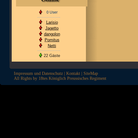
0 User
Larisio
Jagetto
dangolon
Pomitus
Netti
22 Gäste
Impressum und Datenschutz
|
Kontakt
|
SiteMap
All Rights by 18tes Königlich Preussisches Regiment