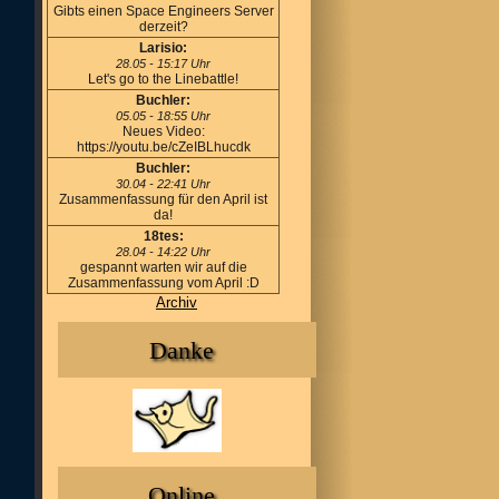
Gibts einen Space Engineers Server
derzeit?
Larisio:
28.05 - 15:17 Uhr
Let's go to the Linebattle!
Buchler:
05.05 - 18:55 Uhr
Neues Video:
https://youtu.be/cZeIBLhucdk
Buchler:
30.04 - 22:41 Uhr
Zusammenfassung für den April ist
da!
18tes:
28.04 - 14:22 Uhr
gespannt warten wir auf die
Zusammenfassung vom April :D
Archiv
Danke
Online