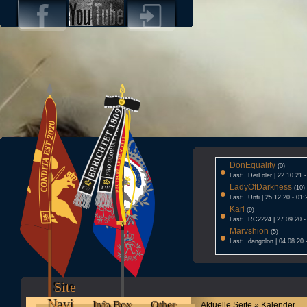
DonEquality
•
(0)
Last: DerLoler | 22.10.21 
LadyOfDarkness
•
(10)
Last: Unfi | 25.12.20 - 01:
Karl
•
(9)
Last: RC2224 | 27.09.20 -
Marvshion
•
(5)
Last: dangolon | 04.08.20 
Site
Navi
Info Box
Other
Aktuelle Seite » Kalender