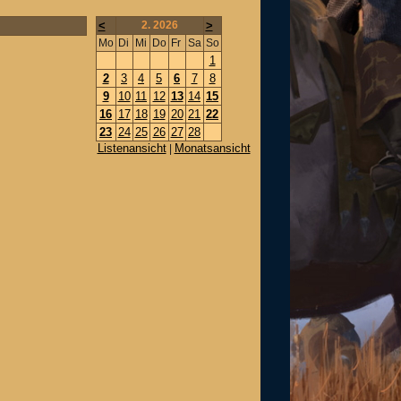
<
2. 2026
>
Mo
Di
Mi
Do
Fr
Sa
So
1
2
3
4
5
6
7
8
9
10
11
12
13
14
15
16
17
18
19
20
21
22
23
24
25
26
27
28
Listenansicht
Monatsansicht
|