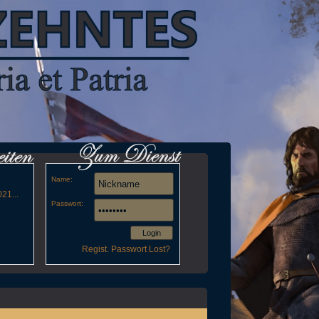
Name:
21...
Passwort:
Login
Regist.
Passwort Lost?