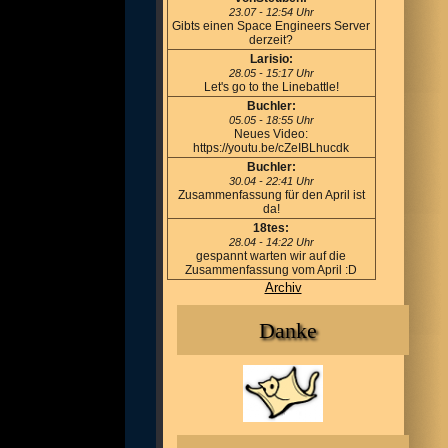
23.07 - 12:54 Uhr
Gibts einen Space Engineers Server
derzeit?
Larisio:
28.05 - 15:17 Uhr
Let's go to the Linebattle!
Buchler:
05.05 - 18:55 Uhr
Neues Video:
https://youtu.be/cZeIBLhucdk
Buchler:
30.04 - 22:41 Uhr
Zusammenfassung für den April ist
da!
18tes:
28.04 - 14:22 Uhr
gespannt warten wir auf die
Zusammenfassung vom April :D
Archiv
Danke