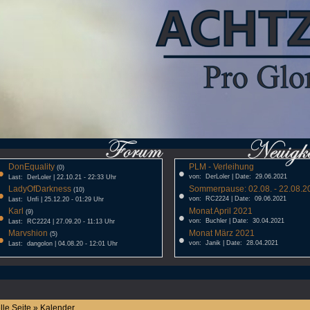
DonEquality
PLM - Verleihung
•
(0)
•
von: DerLoler | Date: 29.06.2021
Last: DerLoler | 22.10.21 - 22:33 Uhr
LadyOfDarkness
Sommerpause: 02.08. - 22.08.20
•
(10)
•
von: RC2224 | Date: 09.06.2021
Last: Unfi | 25.12.20 - 01:29 Uhr
Karl
Monat April 2021
•
(9)
•
von: Buchler | Date: 30.04.2021
Last: RC2224 | 27.09.20 - 11:13 Uhr
Marvshion
Monat März 2021
•
(5)
•
von: Janik | Date: 28.04.2021
Last: dangolon | 04.08.20 - 12:01 Uhr
lle Seite » Kalender