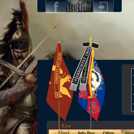
Site
Navi
Info Box
Other
Aktue