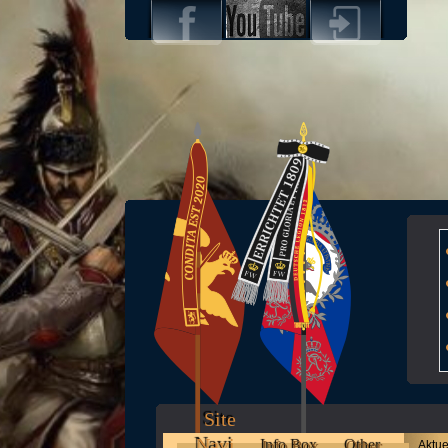
Site
Navi
Info Box
Other
Aktue