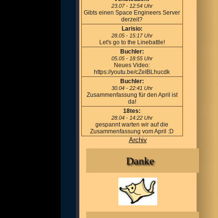
23.07 - 12:54 Uhr
Gibts einen Space Engineers Server
derzeit?
Larisio:
28.05 - 15:17 Uhr
Let's go to the Linebattle!
Buchler:
05.05 - 18:55 Uhr
Neues Video:
https://youtu.be/cZeIBLhucdk
Buchler:
30.04 - 22:41 Uhr
Zusammenfassung für den April ist
da!
18tes:
28.04 - 14:22 Uhr
gespannt warten wir auf die
Zusammenfassung vom April :D
Archiv
Danke