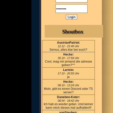
Shoutbox
AustrianPatriot:
12.12 - 21:40 Uhr
Servus, alles klar bei euch?
Hecke:
30.10 - 17:59 Uhr
Cool, mag mir jemand die adresse
geben?^^
Larisio:
17.10 - 20:55 Uhr
ja
Hecke:
08.10 - 13:24 Uhr
Moin, gibt es einen Discord oder TS
server?
Daneben-Koter:
08.04 - 18:42 Uhr
Ich hab es wieder getan. Und keiner
kann mich dieses mal aufhalten!!!
vonSteuben: