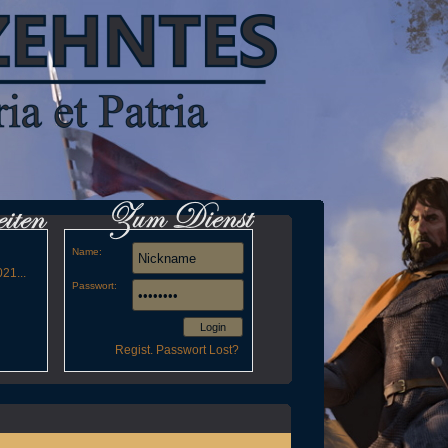
Name:
21...
Passwort:
Login
Regist.
Passwort Lost?