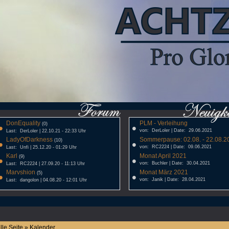
DonEquality
PLM - Verleihung
•
(0)
•
von: DerLoler | Date: 29.06.2021
Last: DerLoler | 22.10.21 - 22:33 Uhr
LadyOfDarkness
Sommerpause: 02.08. - 22.08.20
•
(10)
•
von: RC2224 | Date: 09.06.2021
Last: Unfi | 25.12.20 - 01:29 Uhr
Karl
Monat April 2021
•
(9)
•
von: Buchler | Date: 30.04.2021
Last: RC2224 | 27.09.20 - 11:13 Uhr
Marvshion
Monat März 2021
•
(5)
•
von: Janik | Date: 28.04.2021
Last: dangolon | 04.08.20 - 12:01 Uhr
lle Seite » Kalender