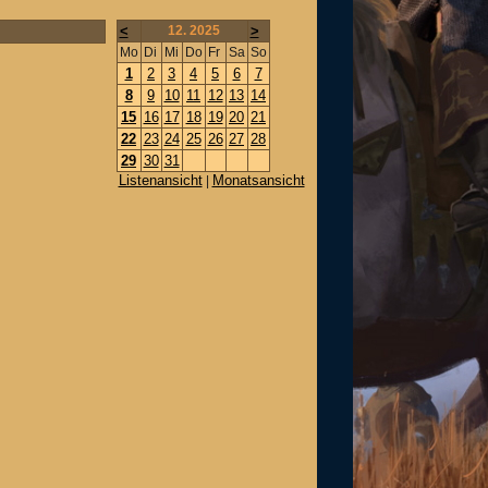
<
12. 2025
>
Mo
Di
Mi
Do
Fr
Sa
So
1
2
3
4
5
6
7
8
9
10
11
12
13
14
15
16
17
18
19
20
21
22
23
24
25
26
27
28
29
30
31
Listenansicht
Monatsansicht
|