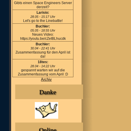
Gibts einen Space Engineers Server
derzeit?
Larisio:
28.05 - 15:17 Uhr
Let's go to the Linebattle!
Buchler:
05.05 - 18:55 Uhr
Neues Video:
https://youtu.be/cZeIBLhucdk
Buchler:
30.04 - 22:41 Uhr
Zusammenfassung für den April ist
da!
18tes:
28.04 - 14:22 Uhr
gespannt warten wir auf die
Zusammenfassung vom April :D
Archiv
Danke
Online