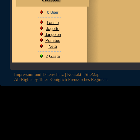
0 User
Larisio
Jagetto
dangolon
Pomitus
Netti
2 Gäste
Impressum und Datenschutz
|
Kontakt
|
SiteMap
All Rights by 18tes Königlich Preussisches Regiment