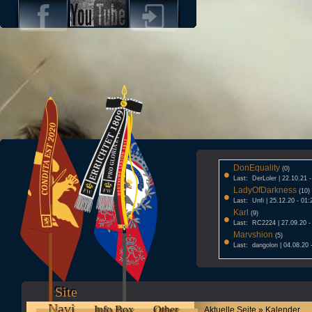
DonEquality
•
(0)
Last: DerLoler | 22.10.21 
LadyOfDarkness
•
(10)
Last: Unfi | 25.12.20 - 01:
Karl
•
(9)
Last: RC2224 | 27.09.20 -
Marvshion
•
(5)
Last: dangolon | 04.08.20 
Site
Navi
Info Box
Other
Aktuelle Seite » Kalender