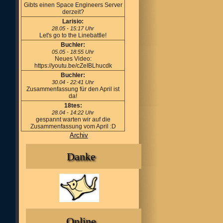
Gibts einen Space Engineers Server
derzeit?
Larisio:
28.05 - 15:17 Uhr
Let's go to the Linebattle!
Buchler:
05.05 - 18:55 Uhr
Neues Video:
https://youtu.be/cZeIBLhucdk
Buchler:
30.04 - 22:41 Uhr
Zusammenfassung für den April ist
da!
18tes:
28.04 - 14:22 Uhr
gespannt warten wir auf die
Zusammenfassung vom April :D
Archiv
Danke
Online