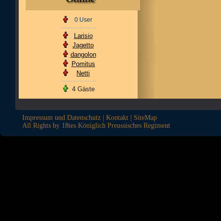
0 User
Larisio
Jagetto
dangolon
Pomitus
Netti
4 Gäste
Impressum und Datenschutz
|
Kontakt
|
SiteMap
All Rights by 18tes Königlich Preussisches Regiment