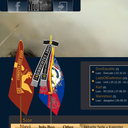
DonEquality
•
(0)
Last: DerLoler | 22.10.21 
LadyOfDarkness
•
(10)
Last: Unfi | 25.12.20 - 01:
Karl
•
(9)
Last: RC2224 | 27.09.20 -
Marvshion
•
(5)
Last: dangolon | 04.08.20 
Site
Navi
Info Box
Other
Aktuelle Seite » Kalender