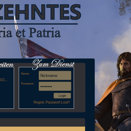
Name:
21...
Passwort:
Login
Regist.
Passwort Lost?