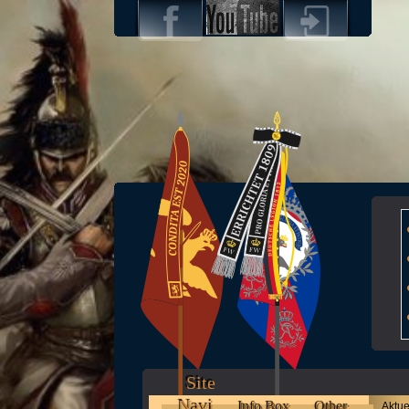
Site
Navi
Info Box
Other
Aktue