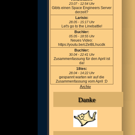
23.07 - 12:54 Uhr
Gibts einen Space Engineers Server
derzeit?
Larisio:
28.05 - 15:17 Uhr
Let's go to the Linebattle!
Buchler:
05.05 - 18:55 Uhr
Neues Video:
https://youtu.be/cZeIBLhucdk
Buchler:
30.04 - 22:41 Uhr
Zusammenfassung für den April ist
da!
18tes:
28.04 - 14:22 Uhr
gespannt warten wir auf die
Zusammenfassung vom April :D
Archiv
Danke