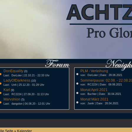
DonEquality
PLM - Verleihung
•
(0)
•
von: DerLoler | Date: 29.06.2021
Last: DerLoler | 22.10.21 - 22:33 Uhr
LadyOfDarkness
Sommerpause: 02.08. - 22.08.20
•
(10)
•
von: RC2224 | Date: 09.06.2021
Last: Unfi | 25.12.20 - 01:29 Uhr
Karl
Monat April 2021
•
(9)
•
von: Buchler | Date: 30.04.2021
Last: RC2224 | 27.09.20 - 11:13 Uhr
Marvshion
Monat März 2021
•
(5)
•
von: Janik | Date: 28.04.2021
Last: dangolon | 04.08.20 - 12:01 Uhr
lle Seite » Kalender