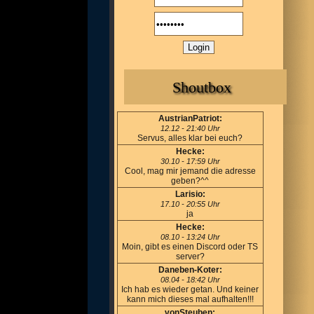
Shoutbox
AustrianPatriot:
12.12 - 21:40 Uhr
Servus, alles klar bei euch?
Hecke:
30.10 - 17:59 Uhr
Cool, mag mir jemand die adresse
geben?^^
Larisio:
17.10 - 20:55 Uhr
ja
Hecke:
08.10 - 13:24 Uhr
Moin, gibt es einen Discord oder TS
server?
Daneben-Koter:
08.04 - 18:42 Uhr
Ich hab es wieder getan. Und keiner
kann mich dieses mal aufhalten!!!
vonSteuben: