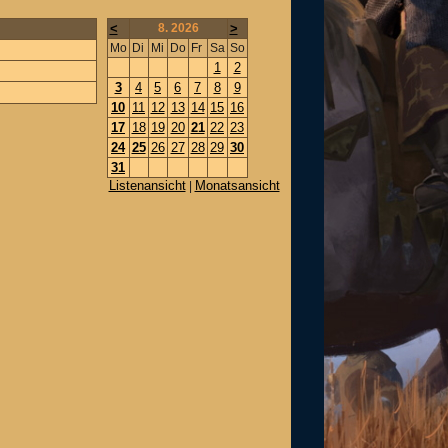
<
8. 2026
>
Mo
Di
Mi
Do
Fr
Sa
So
1
2
3
4
5
6
7
8
9
10
11
12
13
14
15
16
17
18
19
20
21
22
23
24
25
26
27
28
29
30
31
Listenansicht
Monatsansicht
|