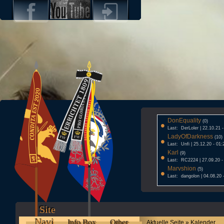
DonEquality
•
(0)
Last: DerLoler | 22.10.21 
LadyOfDarkness
•
(10)
Last: Unfi | 25.12.20 - 01:
Karl
•
(9)
Last: RC2224 | 27.09.20 -
Marvshion
•
(5)
Last: dangolon | 04.08.20 
Site
Navi
Info Box
Other
Aktuelle Seite » Kalender