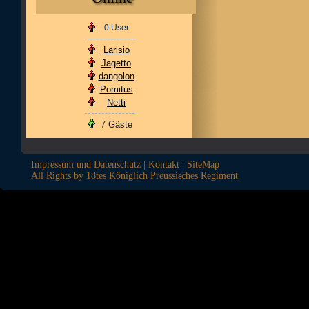
0 User
Larisio
Jagetto
dangolon
Pomitus
Netti
7 Gäste
Impressum und Datenschutz
|
Kontakt
|
SiteMap
All Rights by 18tes Königlich Preussisches Regiment