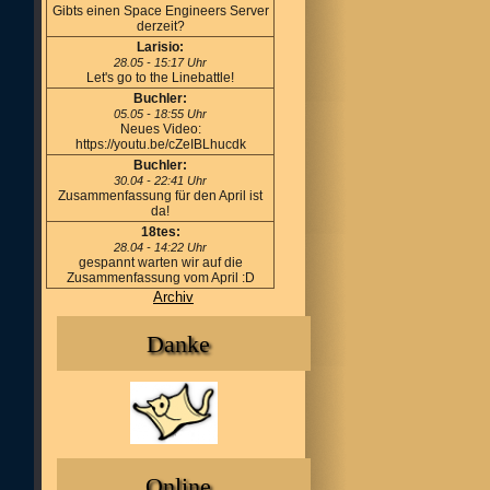
Gibts einen Space Engineers Server
derzeit?
Larisio:
28.05 - 15:17 Uhr
Let's go to the Linebattle!
Buchler:
05.05 - 18:55 Uhr
Neues Video:
https://youtu.be/cZeIBLhucdk
Buchler:
30.04 - 22:41 Uhr
Zusammenfassung für den April ist
da!
18tes:
28.04 - 14:22 Uhr
gespannt warten wir auf die
Zusammenfassung vom April :D
Archiv
Danke
Online