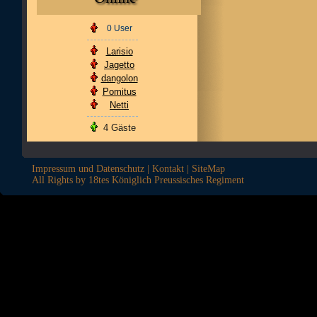
0 User
Larisio
Jagetto
dangolon
Pomitus
Netti
4 Gäste
Impressum und Datenschutz
|
Kontakt
|
SiteMap
All Rights by 18tes Königlich Preussisches Regiment