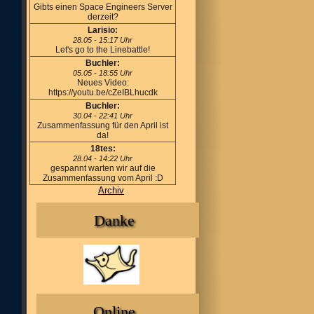
Gibts einen Space Engineers Server
derzeit?
Larisio:
28.05 - 15:17 Uhr
Let's go to the Linebattle!
Buchler:
05.05 - 18:55 Uhr
Neues Video:
https://youtu.be/cZeIBLhucdk
Buchler:
30.04 - 22:41 Uhr
Zusammenfassung für den April ist
da!
18tes:
28.04 - 14:22 Uhr
gespannt warten wir auf die
Zusammenfassung vom April :D
Archiv
Danke
Online