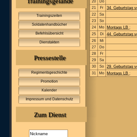
Trainingsgelände
20
Do
21
Fr
34. Geburtstag v
22
Sa
Trainingszeiten
23
So
Soldatenhandbücher
24
Mo
Montags LB
;
Befehlsübersicht
25
Di
44. Geburtstag 
26
Mi
Dienstakten
27
Do
28
Fr
Pressestelle
29
Sa
30
So
29. Geburtstag 
Regimentsgeschichte
31
Mo
Montags LB
;
Promotion
Kalender
Impressum und Datenschutz
Zum Dienst