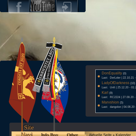
DonEquality
•
(0)
Last: DerLoler | 22.10.21 
LadyOfDarkness
•
(10)
Last: Unfi | 25.12.20 - 01:
Karl
•
(9)
Last: RC2224 | 27.09.20 -
Marvshion
•
(5)
Last: dangolon | 04.08.20 
Site
Navi
Info Box
Other
Aktuelle Seite » Kalender