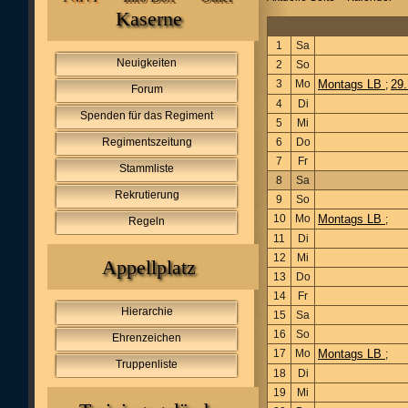
Kaserne
1
Sa
Neuigkeiten
2
So
3
Mo
Montags LB
29
;
Forum
4
Di
Spenden für das Regiment
5
Mi
Regimentszeitung
6
Do
7
Fr
Stammliste
8
Sa
Rekrutierung
9
So
10
Mo
Montags LB
;
Regeln
11
Di
12
Mi
Appellplatz
13
Do
14
Fr
Hierarchie
15
Sa
16
So
Ehrenzeichen
17
Mo
Montags LB
;
Truppenliste
18
Di
19
Mi