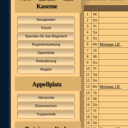
Kaserne
1
Mi
Neuigkeiten
2
Do
3
Fr
Forum
4
Sa
Spenden für das Regiment
5
So
6
Mo
Montags LB
Regimentszeitung
;
7
Di
Stammliste
8
Mi
Rekrutierung
9
Do
10
Fr
Regeln
11
Sa
12
So
Appellplatz
13
Mo
Montags LB
;
14
Di
Hierarchie
15
Mi
16
Do
Ehrenzeichen
17
Fr
Truppenliste
18
Sa
19
So