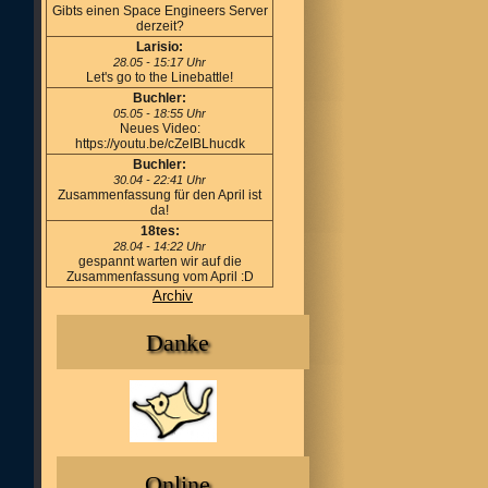
Gibts einen Space Engineers Server
derzeit?
Larisio:
28.05 - 15:17 Uhr
Let's go to the Linebattle!
Buchler:
05.05 - 18:55 Uhr
Neues Video:
https://youtu.be/cZeIBLhucdk
Buchler:
30.04 - 22:41 Uhr
Zusammenfassung für den April ist
da!
18tes:
28.04 - 14:22 Uhr
gespannt warten wir auf die
Zusammenfassung vom April :D
Archiv
Danke
Online