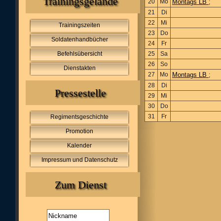
Trainingsgelände
20
Mo
Montags LB
;
21
Di
22
Mi
Trainingszeiten
23
Do
Soldatenhandbücher
24
Fr
Befehlsübersicht
25
Sa
26
So
Dienstakten
27
Mo
Montags LB
;
28
Di
Pressestelle
29
Mi
30
Do
31
Fr
Regimentsgeschichte
Promotion
Kalender
Impressum und Datenschutz
Zum Dienst