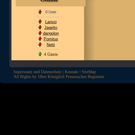
0 User
Larisio
Jagetto
dangolon
Pomitus
Netti
4 Gäste
Impressum und Datenschutz
|
Kontakt
|
SiteMap
All Rights by 18tes Königlich Preussisches Regiment