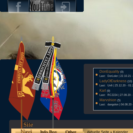
DonEquality
•
(0)
Last: DerLoler | 22.10.21 
LadyOfDarkness
•
(10)
Last: Unfi | 25.12.20 - 01:
Karl
•
(9)
Last: RC2224 | 27.09.20 -
Marvshion
•
(5)
Last: dangolon | 04.08.20 
Site
Navi
Info Box
Other
Aktuelle Seite » Kalender