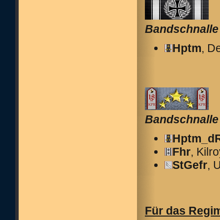
Bandschnalle
Hptm
, D
Bandschnalle 
Hptm_d
Fhr
, Kilr
StGefr
, 
Für das Regim