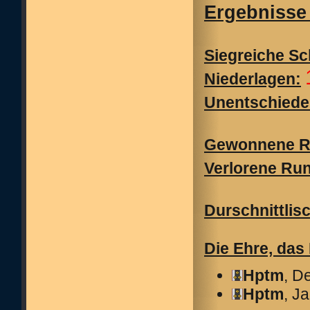
Ergebnisse 
Siegreiche Sc
Niederlagen:
Unentschiede
Gewonnene R
Verlorene Ru
Durschnittlis
Die Ehre, das
Hptm
, D
Hptm
, J