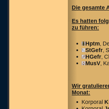
Die gesamte A
Es hatten fol
zu führen:
Hptm
, D
StGefr
, 
HGefr
, 
MusV
, K
Wir gratulier
Monat:
Korporal
K
Korporal
J