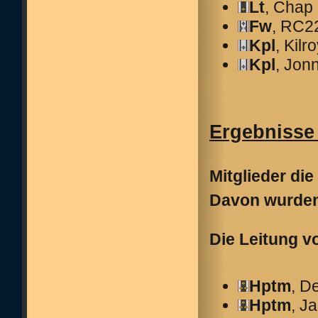
Lt
, Chap
Fw
, RC2
Kpl
, Kilr
Kpl
, Jon
Ergebnisse 
Mitglieder die
Davon wurden
Die Leitung v
Hptm
, D
Hptm
, J