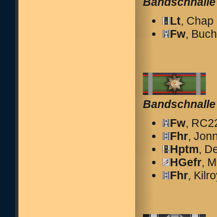
Bandschnalle
Lt
, Chap
Fw
, Buch
Bandschnalle
Fw
, RC2
Fhr
, Jon
Hptm
, D
HGefr
, M
Fhr
, Kilr