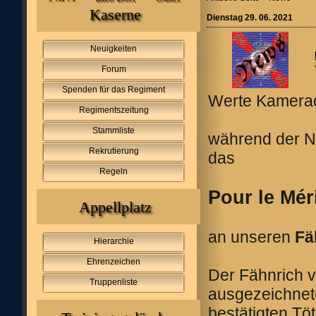
Kaserne
Dienstag 29. 06. 2021
Neuigkeiten
Forum
Spenden für das Regiment
Werte Kamerad
Regimentszeitung
Stammliste
während der N
Rekrutierung
das
Regeln
Pour le Mér
Appellplatz
an unseren
Fä
Hierarchie
Ehrenzeichen
Der Fähnrich 
Truppenliste
ausgezeichne
bestätigten T