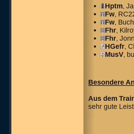
Hptm
, J
Fw
, RC2
Fw
, Buch
Fhr
, Kilr
Fhr
, Jon
HGefr
, 
MusV
, b
Besondere A
Aus dem Train
sehr gute Leis