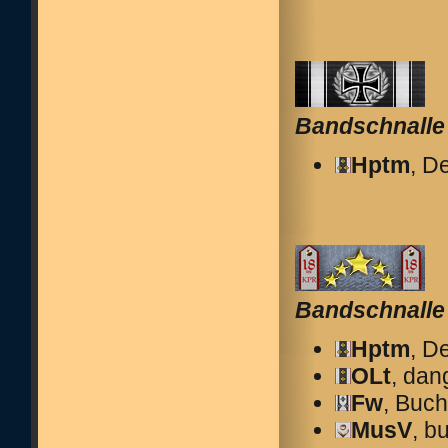
Bandschnalle
Hptm
, D
Bandschnalle 
Hptm
, D
OLt
, dan
Fw
, Buch
MusV
, b