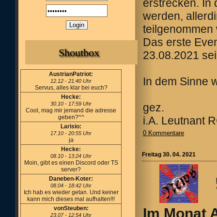
erstrecken. In
werden, allerd
teilgenommen 
Das erste Eve
Shoutbox
23.08.2021 sei
AustrianPatriot:
In dem Sinne 
12.12 - 21:40 Uhr
Servus, alles klar bei euch?
Hecke:
30.10 - 17:59 Uhr
gez.
Cool, mag mir jemand die adresse
geben?^^
i.A. Leutnant
Larisio:
0 Kommentare
17.10 - 20:55 Uhr
ja
Hecke:
Freitag 30. 04. 2021
08.10 - 13:24 Uhr
Moin, gibt es einen Discord oder TS
server?
Daneben-Koter:
08.04 - 18:42 Uhr
Ich hab es wieder getan. Und keiner
kann mich dieses mal aufhalten!!!
vonSteuben:
Im Monat A
23.07 - 12:54 Uhr