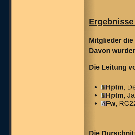
Ergebnisse 
Mitglieder die
Davon wurden
Die Leitung v
Hptm
, D
Hptm
, J
Fw
, RC2
Die Durschnit