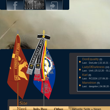
DonEquality
•
(0)
Last: DerLoler | 22.10.21 
LadyOfDarkness
•
(10)
Last: Unfi | 25.12.20 - 01:
Karl
•
(9)
Last: RC2224 | 27.09.20 -
Marvshion
•
(5)
Last: dangolon | 04.08.20 
Site
Navi
Info Box
Other
Aktuelle Seite » News