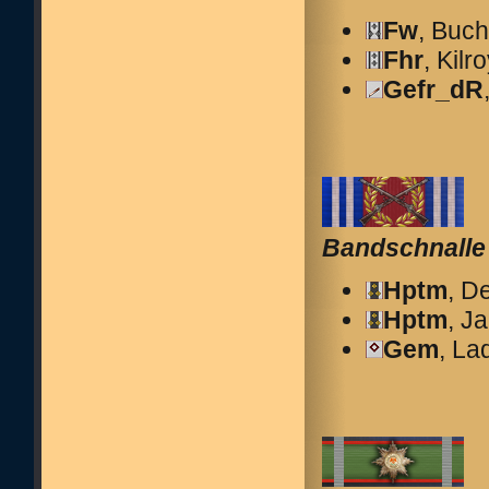
Fw
, Buch
Fhr
, Kilr
Gefr_dR
Bandschnalle
Hptm
, D
Hptm
, J
Gem
, La