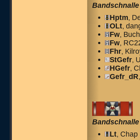
Bandschnalle
Hptm
, D
OLt
, dan
Fw
, Buch
Fw
, RC2
Fhr
, Kilr
StGefr
, 
HGefr
, 
Gefr_dR
Bandschnalle 
Lt
, Chap