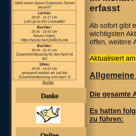
Gibts einen Space Engineers Server
erfasst
derzeit?
Larisio:
28.05 - 15:17 Uhr
Let's go to the Linebattle!
Ab sofort gibt
Buchler:
05.05 - 18:55 Uhr
wichtigsten Ak
Neues Video:
https://youtu.be/cZeIBLhucdk
offen, weitere
Buchler:
30.04 - 22:41 Uhr
Zusammenfassung für den April ist
Aktualisiert a
da!
18tes:
28.04 - 14:22 Uhr
gespannt warten wir auf die
Allgemeine
Zusammenfassung vom April :D
Archiv
Die gesamte A
Danke
Es hatten fol
zu führen:
Online