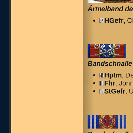
Ärmelband de
HGefr
, 
Bandschnalle
Hptm
, D
Fhr
, Jon
StGefr
, 