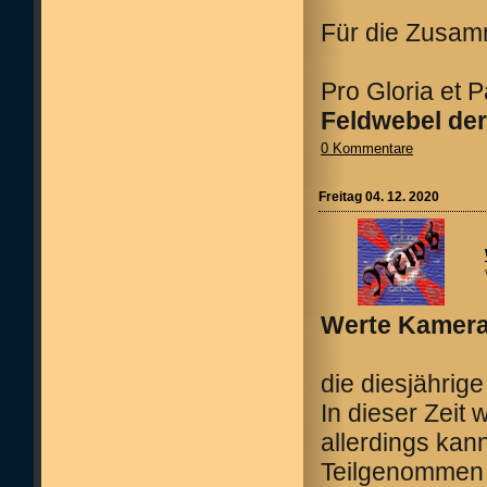
Für die Zusam
Pro Gloria et P
Feldwebel der
0 Kommentare
Freitag 04. 12. 2020
Werte Kamerad
die diesjährig
In dieser Zeit
allerdings kan
Teilgenommen