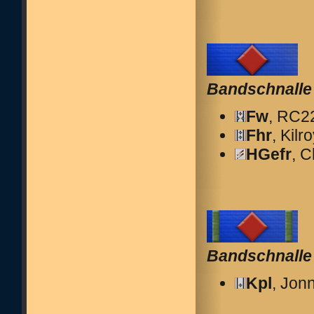
Bandschnalle 
Fw
, RC2
Fhr
, Kilr
HGefr
, 
Bandschnalle 
Kpl
, Jon