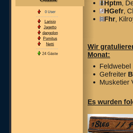
Hptm
, D
HGefr
, 
0 User
Fhr
, Kilr
Larisio
Jagetto
dangolon
Pomitus
Netti
Wir gratulier
Monat:
24 Gäste
Feldwebel
Gefreiter
B
Musketier
Es wurden fo